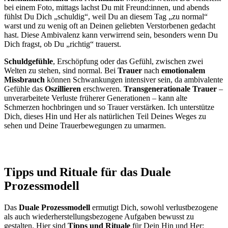
bei einem Foto, mittags lachst Du mit Freund:innen, und abends
fühlst Du Dich „schuldig“, weil Du an diesem Tag „zu normal“
warst und zu wenig oft an Deinen geliebten Verstorbenen gedacht
hast. Diese Ambivalenz kann verwirrend sein, besonders wenn Du
Dich fragst, ob Du „richtig“ trauerst.
Schuldgefühle
, Erschöpfung oder das Gefühl, zwischen zwei
Welten zu stehen, sind normal. Bei
Trauer
nach
emotionalem
Missbrauch
können Schwankungen intensiver sein, da ambivalente
Gefühle das
Oszillieren
erschweren.
Transgenerationale Trauer
–
unverarbeitete Verluste früherer Generationen – kann alte
Schmerzen hochbringen und so Trauer verstärken. Ich unterstütze
Dich, dieses Hin und Her als natürlichen Teil Deines Weges zu
sehen und Deine Trauerbewegungen zu umarmen.
Tipps und Rituale für das Duale
Prozessmodell
Das
Duale Prozessmodell
ermutigt Dich, sowohl verlustbezogene
als auch wiederherstellungsbezogene Aufgaben bewusst zu
gestalten. Hier sind
Tipps und Rituale
für Dein Hin und Her: