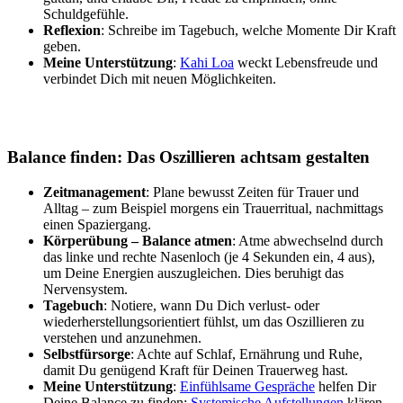
Schuldgefühle.
Reflexion
: Schreibe im Tagebuch, welche Momente Dir Kraft
geben.
Meine Unterstützung
:
Kahi Loa
weckt Lebensfreude und
verbindet Dich mit neuen Möglichkeiten.
Balance finden: Das Oszillieren achtsam gestalten
Zeitmanagement
: Plane bewusst Zeiten für Trauer und
Alltag – zum Beispiel morgens ein Trauerritual, nachmittags
einen Spaziergang.
Körperübung – Balance atmen
: Atme abwechselnd durch
das linke und rechte Nasenloch (je 4 Sekunden ein, 4 aus),
um Deine Energien auszugleichen. Dies beruhigt das
Nervensystem.
Tagebuch
: Notiere, wann Du Dich verlust- oder
wiederherstellungsorientiert fühlst, um das Oszillieren zu
verstehen und anzunehmen.
Selbstfürsorge
: Achte auf Schlaf, Ernährung und Ruhe,
damit Du genügend Kraft für Deinen Trauerweg hast.
Meine Unterstützung
:
Einfühlsame Gespräche
helfen Dir
Deine Balance zu finden;
Systemische Aufstellungen
klären