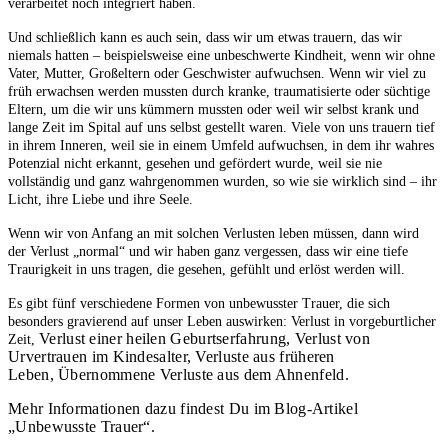
verarbeitet noch integriert haben.
Und schließlich kann es auch sein, dass wir um etwas trauern, das wir
niemals hatten – beispielsweise eine unbeschwerte Kindheit, wenn wir ohne
Vater, Mutter, Großeltern oder Geschwister aufwuchsen. Wenn wir viel zu
früh erwachsen werden mussten durch kranke, traumatisierte oder süchtige
Eltern, um die wir uns kümmern mussten oder weil wir selbst krank und
lange Zeit im Spital auf uns selbst gestellt waren. Viele von uns trauern tief
in ihrem Inneren, weil sie in einem Umfeld aufwuchsen, in dem ihr wahres
Potenzial nicht erkannt, gesehen und gefördert wurde, weil sie nie
vollständig und ganz wahrgenommen wurden, so wie sie wirklich sind – ihr
Licht, ihre Liebe und ihre Seele.
Wenn wir von Anfang an mit solchen Verlusten leben müssen, dann wird
der Verlust „normal“ und wir haben ganz vergessen, dass wir eine tiefe
Traurigkeit in uns tragen, die gesehen, gefühlt und erlöst werden will.
Es gibt fünf verschiedene Formen von unbewusster Trauer, die sich
besonders gravierend auf unser Leben auswirken: Verlust in vorgeburtlicher
Verlust einer heilen Geburtserfahrung,
Verlust von
Zeit,
Urvertrauen im Kindesalter,
Verluste aus früheren
Leben,
Übernommene Verluste aus dem Ahnenfeld.
Mehr Informationen dazu findest Du im Blog-Artikel
„Unbewusste Trauer“.