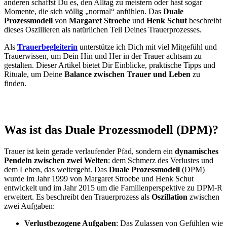
anderen schaffst Du es, den Alltag zu meistern oder hast sogar
Momente, die sich völlig „normal“ anfühlen. Das
Duale
Prozessmodell
von
Margaret Stroebe
und
Henk Schut
beschreibt
dieses Oszillieren als natürlichen Teil Deines Trauerprozesses.
Als
Trauerbegleiterin
unterstütze ich Dich mit viel Mitgefühl und
Trauerwissen, um Dein Hin und Her in der Trauer achtsam zu
gestalten. Dieser Artikel bietet Dir Einblicke, praktische Tipps und
Rituale, um Deine
Balance zwischen Trauer und Leben
zu
finden.
Was ist das Duale Prozessmodell (DPM)?
Trauer ist kein gerade verlaufender Pfad, sondern ein
dynamisches
Pendeln zwischen zwei Welten
: dem Schmerz des Verlustes und
dem Leben, das weitergeht. Das
Duale Prozessmodell
(DPM)
wurde im Jahr 1999 von Margaret Stroebe und Henk Schut
entwickelt und im Jahr 2015 um die Familienperspektive zu DPM-R
erweitert. Es beschreibt den Trauerprozess als
Oszillation
zwischen
zwei Aufgaben:
Verlustbezogene Aufgaben
: Das Zulassen von Gefühlen wie