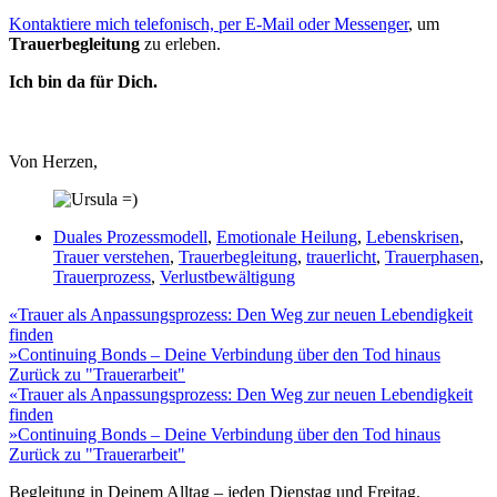
Kontaktiere mich telefonisch, per E-Mail oder Messenger
, um
Trauerbegleitung
zu erleben.
Ich bin da für Dich.
Von Herzen,
Duales Prozessmodell
,
Emotionale Heilung
,
Lebenskrisen
,
Trauer verstehen
,
Trauerbegleitung
,
trauerlicht
,
Trauerphasen
,
Trauerprozess
,
Verlustbewältigung
«
Trauer als Anpassungsprozess: Den Weg zur neuen Lebendigkeit
finden
»
Continuing Bonds – Deine Verbindung über den Tod hinaus
Zurück zu "Trauerarbeit"
«
Trauer als Anpassungsprozess: Den Weg zur neuen Lebendigkeit
finden
»
Continuing Bonds – Deine Verbindung über den Tod hinaus
Zurück zu "Trauerarbeit"
Begleitung in Deinem Alltag – jeden Dienstag und Freitag.