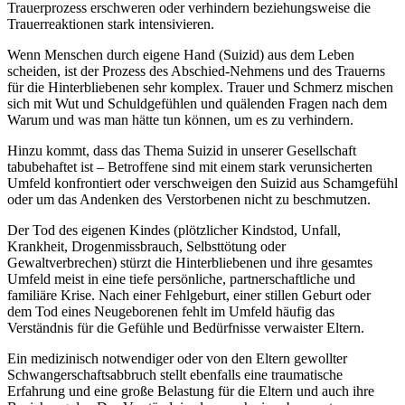
Trauerprozess erschweren oder verhindern beziehungsweise die
Trauerreaktionen stark intensivieren.
Wenn Menschen durch eigene Hand (Suizid) aus dem Leben
scheiden, ist der Prozess des Abschied-Nehmens und des Trauerns
für die Hinterbliebenen sehr komplex. Trauer und Schmerz mischen
sich mit Wut und Schuldgefühlen und quälenden Fragen nach dem
Warum und was man hätte tun können, um es zu verhindern.
Hinzu kommt, dass das Thema Suizid in unserer Gesellschaft
tabubehaftet ist – Betroffene sind mit einem stark verunsicherten
Umfeld konfrontiert oder verschweigen den Suizid aus Schamgefühl
oder um das Andenken des Verstorbenen nicht zu beschmutzen.
Der Tod des eigenen Kindes (plötzlicher Kindstod, Unfall,
Krankheit, Drogenmissbrauch, Selbsttötung oder
Gewaltverbrechen) stürzt die Hinterbliebenen und ihre gesamtes
Umfeld meist in eine tiefe persönliche, partnerschaftliche und
familiäre Krise. Nach einer Fehlgeburt, einer stillen Geburt oder
dem Tod eines Neugeborenen fehlt im Umfeld häufig das
Verständnis für die Gefühle und Bedürfnisse verwaister Eltern.
Ein medizinisch notwendiger oder von den Eltern gewollter
Schwangerschaftsabbruch stellt ebenfalls eine traumatische
Erfahrung und eine große Belastung für die Eltern und auch ihre