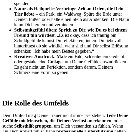
spenden.
Natur als Heilquelle
:
Verbringe Zeit an Orten, die Dein
Tier liebte
– ein Park, ein Waldweg. Spüre die Erde unter
Deinen Füßen oder halte einen Stein als Andenken. Die Natur
kann Dich erden und verbinden.
Selbstmitgefühl üben
:
Sprich zu Dir, wie Du es bei einem
Freund tun würdest
: „Es ist okay, dass ich traurig bin.“
Schuldgefühle kannst Du reflektieren, indem Du liebevoll
hinterfragst ob sie wirklich wahr sind und Dir selbst Erlösung
schenkst: „Ich habe mein Bestes gegeben.“
Kreativer Ausdruck
:
Male
ein Bild,
schreibe
ein Gedicht
oder gestalte eine
Collage
, um Deine Gefühle auszudrücken.
Es geht nicht um Perfektion, sondern darum, Deinem
Schmerz eine Form zu geben.
Die Rolle des Umfelds
Dein Umfeld mag Deine Trauer nicht immer verstehen.
Teile Deine
Gefühle mit Menschen, die Deinen Verlust anerkennen
, oder
suche
Selbsthilfegruppen
, um Dich verstanden zu fühlen. Wenn
Du Dich isoliert fühlst, kann
professionelle Unterstützung
helfen.