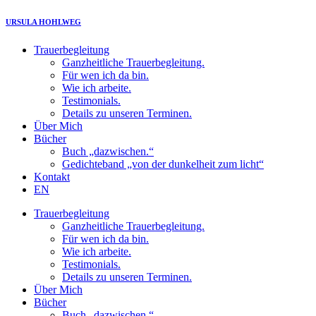
Zum
URSULA HOHLWEG
Inhalt
springen
Trauerbegleitung
Ganzheitliche Trauerbegleitung.
Für wen ich da bin.
Wie ich arbeite.
Testimonials.
Details zu unseren Terminen.
Über Mich
Bücher
Buch „dazwischen.“
Gedichteband „von der dunkelheit zum licht“
Kontakt
EN
Trauerbegleitung
Ganzheitliche Trauerbegleitung.
Für wen ich da bin.
Wie ich arbeite.
Testimonials.
Details zu unseren Terminen.
Über Mich
Bücher
Buch „dazwischen.“