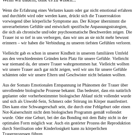
Wenn die Erfahrung eines Verlustes kaum oder gar nicht emotional erfahren
und durchlebt wird oder werden kann, drückt sich die Trauerreaktion
vorwiegend über körperliche Symptome aus. Der Körper übernimmt die
unverarbeiteten Gefühle und entwickelt spezifische Anpassungsstrategien,
die sich als chronische und/oder psychosomatische Beschwerden zeigen. Die
Trauer ist so tief in uns verborgen, dass wir uns an sie nicht mehr bewusst
erinnern – wir haben die Verbindung zu unseren tiefsten Gefühlen verloren.
Vielleicht gab es schon in unserer Kindheit in unserem familiären Umfeld
aus den verschiedensten Gründen kein Platz für unsere Gefühle. Vielleicht
war niemand da, der unsere Trauer wahrgenommen hat. Vielleicht wollten
wir unsere Trauer auch gar nicht zeigen, weil wir uns für unsere Gefühle
schämten oder wir unsere Eltern und Geschwister nicht belasten wollten.
Aus der Somato Emotionalen Entspannung ist Phänomen der Trauer über
unvollendete biologische Prozesse bekannt. Das bedeutet, dass ein natürlich
geplanter oder vorherbestimmter biologischer Ablauf nicht vollendet wurde
und sich als Unwohl-Sein, Schmerz oder Störung im Körper manifestiert.
Dies kann eine Schwangerschaft sein, die durch eine Fehlgeburt oder einen
Not-Kaiserschnitt nicht dem biologischen Programm gemäß vollendet
wurde. Oder eine Geburt, bei der das Bonding mit dem Baby nicht in der
optimalen Form möglich war. Auch ein gestörter Prozess der Reproduktion
durch Sterilisation oder Kinderlosigkeit kann zu körperlichen
Trauerprozessen führen.