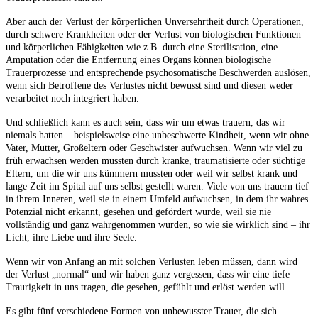
Aber auch der Verlust der körperlichen Unversehrtheit durch Operationen,
durch schwere Krankheiten oder der Verlust von biologischen Funktionen
und körperlichen Fähigkeiten wie z.B. durch eine Sterilisation, eine
Amputation oder die Entfernung eines Organs können biologische
Trauerprozesse und entsprechende psychosomatische Beschwerden auslösen,
wenn sich Betroffene des Verlustes nicht bewusst sind und diesen weder
verarbeitet noch integriert haben.
Und schließlich kann es auch sein, dass wir um etwas trauern, das wir
niemals hatten – beispielsweise eine unbeschwerte Kindheit, wenn wir ohne
Vater, Mutter, Großeltern oder Geschwister aufwuchsen. Wenn wir viel zu
früh erwachsen werden mussten durch kranke, traumatisierte oder süchtige
Eltern, um die wir uns kümmern mussten oder weil wir selbst krank und
lange Zeit im Spital auf uns selbst gestellt waren. Viele von uns trauern tief
in ihrem Inneren, weil sie in einem Umfeld aufwuchsen, in dem ihr wahres
Potenzial nicht erkannt, gesehen und gefördert wurde, weil sie nie
vollständig und ganz wahrgenommen wurden, so wie sie wirklich sind – ihr
Licht, ihre Liebe und ihre Seele.
Wenn wir von Anfang an mit solchen Verlusten leben müssen, dann wird
der Verlust „normal“ und wir haben ganz vergessen, dass wir eine tiefe
Traurigkeit in uns tragen, die gesehen, gefühlt und erlöst werden will.
Es gibt fünf verschiedene Formen von unbewusster Trauer, die sich