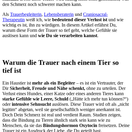
den Schmerz noch schwerer machen kann.
Als
Trauerbegleiterin
,
Lebensberaterin
und
Craniosacral-
Therapeutin
weiß ich, wie
bedeutend dieser Verlust ist
und wie
wichtig es ist, ihn zu würdigen. In diesem Artikel erfährst Du,
warum diese Form der Trauer so tief geht, welche Gefühle sie
auslösen kann und
wie Du sie verarbeiten kannst
.
Warum die Trauer nach einem Tier so
tief
ist
Ein Haustier ist
mehr als ein Begleiter
– es ist ein Vertrauter, der
Dir
Sicherheit, Freude und Nähe schenkt,
ohne zu urteilen. Der
Verlust eines Hundes, einer Katze oder eines anderen Tieres kann
starke Gefühle wie Leere, Schuld
(„Hätte ich mehr tun können?“)
oder
intensive Sehnsucht
auslösen. Diese Trauer wird oft als „nicht
legitim“ abgetan, weil sie gesellschaftlich weniger anerkannt ist.
Doch Dein Schmerz ist real und verdient Raum. Studien zeigen,
dass die Bindung zu Tieren ähnlich stark sein kann wie zu
Menschen, da sie das
Bindungshormon Oxytocin
freisetzen. Deine
Trauer ist ein Ausdruck der Liebe, die Du geteilt hast.