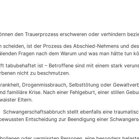
önnen den Trauerprozess erschweren oder verhindern bezieh
scheiden, ist der Prozess des Abschied-Nehmens und des T
älenden Fragen nach dem Warum und was man hätte tun kön
t tabubehaftet ist – Betroffene sind mit einem stark veru
rbenen nicht zu beschmutzen.
 Krankheit, Drogenmissbrauch, Selbsttötung oder Gewaltverb
 und familiäre Krise. Nach einer Fehlgeburt, einer stillen 
waister Eltern.
 Schwangerschaftsabbruch stellt ebenfalls eine traumatisc
r bewussten Entscheidung zur Beendigung einer Schwangersc
hollenen oder vermissten Personen, eine besonders belaste