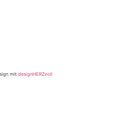
esign mit
designHERZvoll