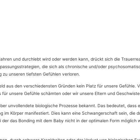
fahren und durchlebt wird oder werden kann, drückt sich die Trauerr
passungsstrategien, die sich als chronische und/oder psychosomatisc
g zu unseren tiefsten Gefühlen verloren.
mfeld aus den verschiedensten Gründen kein Platz für unsere Gefühle.
uns für unsere Gefühle schämten oder wir unsere Eltern und Geschwister
r unvollendete biologische Prozesse bekannt. Das bedeutet, dass ein
g im Körper manifestiert. Dies kann eine Schwangerschaft sein, die d
der das Bonding mit dem Baby nicht in der optimalen Form möglich wa
nen, durch schwere Krankheiten oder der Verlust von biologischen Fun