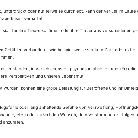
unterdrückt oder nur teilweise durchlebt, kann der Verlust im Laufe d
rauerkrisen verhaftet.
, sich für ihre Trauer schämen oder ihre Trauer aus verschiedenen per
emen Gefühlen verbunden – wie beispielsweise starkem Zorn oder extre
sammen.
und Angstzuständen, in verschiedensten psychosomatischen und körpe
unsere Perspektiven und unseren Lebensmut.
itet wurden, können eine große Belastung für Betroffene und ihr Umfe
huldgefühle oder lang anhaltende Gefühle von Verzweiflung, Hoffnungsl
ahme, etc.) oder äußert den Wunsch, dem Verstorbenen zu folgen ode
d anzuraten.