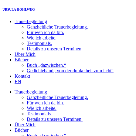
Zum
URSULA HOHLWEG
Inhalt
springen
Trauerbegleitung
Ganzheitliche Trauerbegleitung.
Für wen ich da bin.
Wie ich arbeite.
Testimonials.
Details zu unseren Terminen.
Über Mich
Bücher
Buch „dazwischen.“
Gedichteband „von der dunkelheit zum licht“
Kontakt
EN
Trauerbegleitung
Ganzheitliche Trauerbegleitung.
Für wen ich da bin.
Wie ich arbeite.
Testimonials.
Details zu unseren Terminen.
Über Mich
Bücher
Buch „dazwischen.“