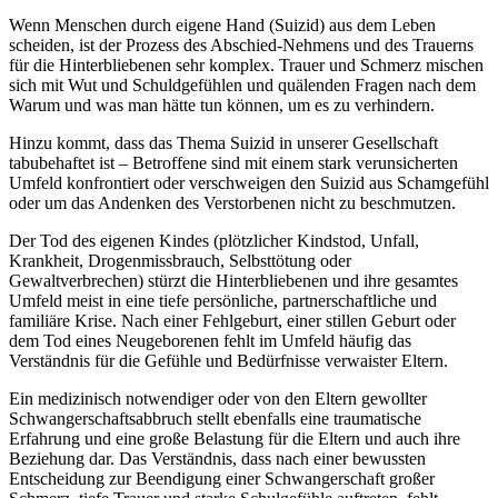
Wenn Menschen durch eigene Hand (Suizid) aus dem Leben
scheiden, ist der Prozess des Abschied-Nehmens und des Trauerns
für die Hinterbliebenen sehr komplex. Trauer und Schmerz mischen
sich mit Wut und Schuldgefühlen und quälenden Fragen nach dem
Warum und was man hätte tun können, um es zu verhindern.
Hinzu kommt, dass das Thema Suizid in unserer Gesellschaft
tabubehaftet ist – Betroffene sind mit einem stark verunsicherten
Umfeld konfrontiert oder verschweigen den Suizid aus Schamgefühl
oder um das Andenken des Verstorbenen nicht zu beschmutzen.
Der Tod des eigenen Kindes (plötzlicher Kindstod, Unfall,
Krankheit, Drogenmissbrauch, Selbsttötung oder
Gewaltverbrechen) stürzt die Hinterbliebenen und ihre gesamtes
Umfeld meist in eine tiefe persönliche, partnerschaftliche und
familiäre Krise. Nach einer Fehlgeburt, einer stillen Geburt oder
dem Tod eines Neugeborenen fehlt im Umfeld häufig das
Verständnis für die Gefühle und Bedürfnisse verwaister Eltern.
Ein medizinisch notwendiger oder von den Eltern gewollter
Schwangerschaftsabbruch stellt ebenfalls eine traumatische
Erfahrung und eine große Belastung für die Eltern und auch ihre
Beziehung dar. Das Verständnis, dass nach einer bewussten
Entscheidung zur Beendigung einer Schwangerschaft großer