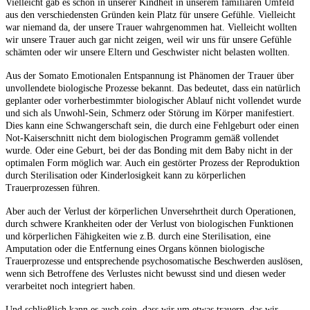
Vielleicht gab es schon in unserer Kindheit in unserem familiären Umfeld
aus den verschiedensten Gründen kein Platz für unsere Gefühle. Vielleicht
war niemand da, der unsere Trauer wahrgenommen hat. Vielleicht wollten
wir unsere Trauer auch gar nicht zeigen, weil wir uns für unsere Gefühle
schämten oder wir unsere Eltern und Geschwister nicht belasten wollten.
Aus der Somato Emotionalen Entspannung ist Phänomen der Trauer über
unvollendete biologische Prozesse bekannt. Das bedeutet, dass ein natürlich
geplanter oder vorherbestimmter biologischer Ablauf nicht vollendet wurde
und sich als Unwohl-Sein, Schmerz oder Störung im Körper manifestiert.
Dies kann eine Schwangerschaft sein, die durch eine Fehlgeburt oder einen
Not-Kaiserschnitt nicht dem biologischen Programm gemäß vollendet
wurde. Oder eine Geburt, bei der das Bonding mit dem Baby nicht in der
optimalen Form möglich war. Auch ein gestörter Prozess der Reproduktion
durch Sterilisation oder Kinderlosigkeit kann zu körperlichen
Trauerprozessen führen.
Aber auch der Verlust der körperlichen Unversehrtheit durch Operationen,
durch schwere Krankheiten oder der Verlust von biologischen Funktionen
und körperlichen Fähigkeiten wie z.B. durch eine Sterilisation, eine
Amputation oder die Entfernung eines Organs können biologische
Trauerprozesse und entsprechende psychosomatische Beschwerden auslösen,
wenn sich Betroffene des Verlustes nicht bewusst sind und diesen weder
verarbeitet noch integriert haben.
Und schließlich kann es auch sein, dass wir um etwas trauern, das wir